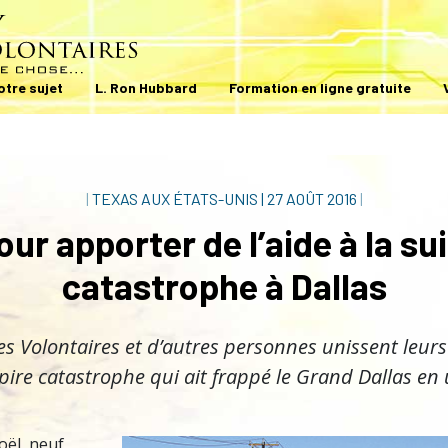
otre sujet
L. Ron Hubbard
Formation en ligne gratuite
|
TEXAS AUX ÉTATS-UNIS
|
27 AOÛT 2016
|
our apporter de l’aide à la su
catastrophe à Dallas
es Volontaires et d’autres personnes unissent leurs
pire catastrophe qui ait frappé le Grand Dallas en 
ël, neuf