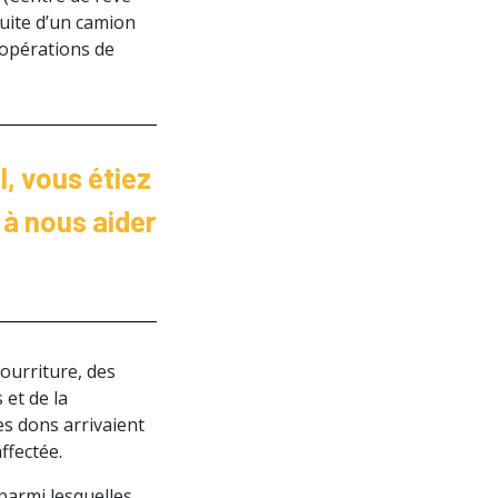
duite d’un camion
 opérations de
l, vous étiez
à nous aider
ourriture, des
 et de la
es dons arrivaient
ffectée.
 parmi lesquelles