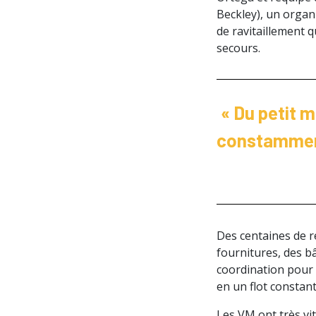
Beckley), un organi
de ravitaillement 
secours.
« Du petit m
constamment
Des centaines de r
fournitures, des bâ
coordination pour a
en un flot constant
Les VM ont très vit