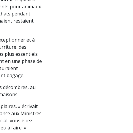
ments pour animaux
 chats pendant
naient restaient
éceptionner et à
urriture, des
es plus essentiels
ent en une phase de
auraient
ent bagage.
es décombres, au
 maisons.
aires, » écrivait
sance aux Ministres
cial, vous étiez
u à faire. »