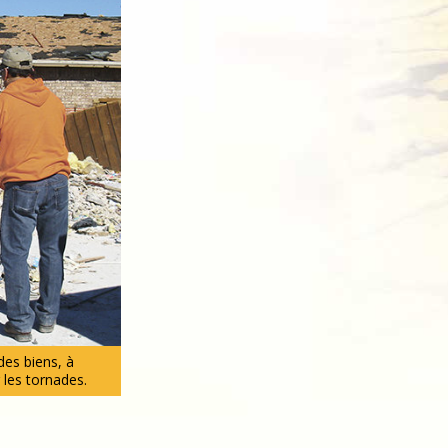
es biens, à
 les tornades.