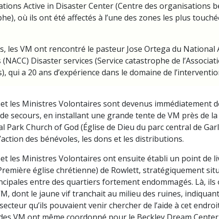
tions Active in Disaster Center (Centre des organisations b
he), où ils ont été affectés à l’une des zones les plus touchée
, les VM ont rencontré le pasteur Jose Ortega du National 
 (NACC) Disaster services (Service catastrophe de l’Associat
), qui a 20 ans d’expérience dans le domaine de l’interventi
et les Ministres Volontaires sont devenus immédiatement d
s de secours, en installant une grande tente de VM près de la 
al Park Church of God (Église de Dieu du parc central de Garl
’action des bénévoles, les dons et les distributions.
t les Ministres Volontaires ont ensuite établi un point de liv
Première église chrétienne) de Rowlett, stratégiquement situé
ncipales entre des quartiers fortement endommagés. Là, il
, dont le jaune vif tranchait au milieu des ruines, indiquant
secteur qu’ils pouvaient venir chercher de l’aide à cet endroi
e des VM ont même coordonné pour le Beckley Dream Center 