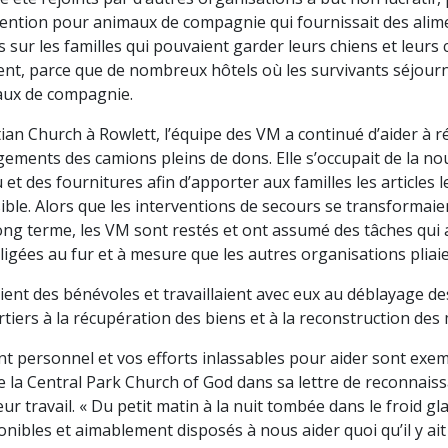
vention pour animaux de compagnie qui fournissait des ali
s sur les familles qui pouvaient garder leurs chiens et leurs
aient, parce que de nombreux hôtels où les survivants séjour
aux de compagnie.
tian Church à Rowlett, l’équipe des VM a continué d’aider à r
gements des camions pleins de dons. Elle s’occupait de la no
 et des fournitures afin d’apporter aux familles les articles l
sible. Alors que les interventions de secours se transformai
ong terme, les VM sont restés et ont assumé des tâches qui 
igées au fur et à mesure que les autres organisations pliai
nt des bénévoles et travaillaient avec eux au déblayage d
tiers à la récupération des biens et à la reconstruction des
 personnel et vos efforts inlassables pour aider sont exempl
la Central Park Church of God dans sa lettre de reconnais
ur travail. « Du petit matin à la nuit tombée dans le froid gla
ibles et aimablement disposés à nous aider quoi qu’il y ait e