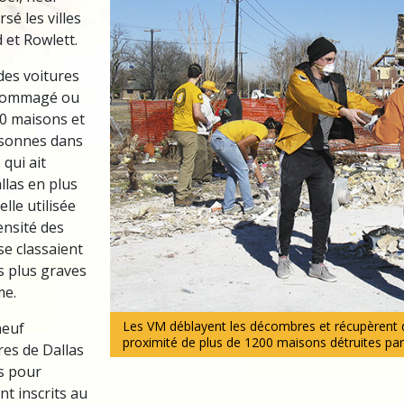
sé les villes
 et Rowlett.
des voitures
ndommagé ou
00 maisons et
rsonnes dans
 qui ait
llas en plus
elle utilisée
ensité des
 se classaient
s plus graves
me.
Les VM déblayent les décombres et récupèrent d
neuf
proximité de plus de 1200 maisons détruites par
res de Dallas
s pour
ont inscrits au