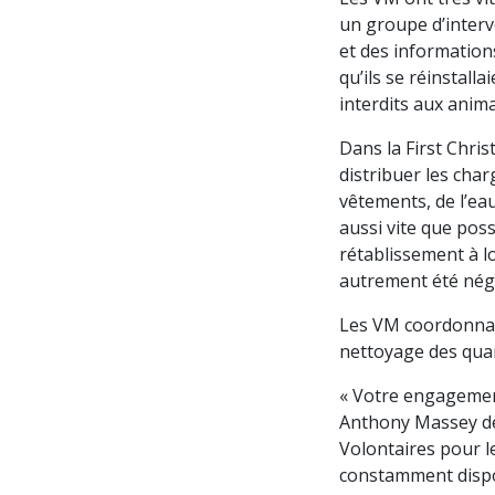
un groupe d’inter
et des information
qu’ils se réinstall
interdits aux anim
Dans la First Chris
distribuer les char
vêtements, de l’eau
aussi vite que pos
rétablissement à l
autrement été négl
Les VM coordonnaie
nettoyage des quar
« Votre engagement
Anthony Massey de 
Volontaires pour le
constamment dispon