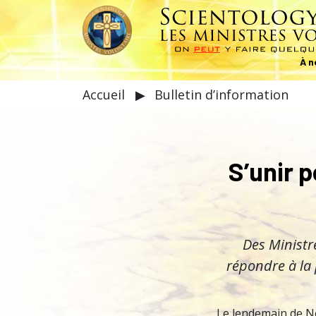
À n
Accueil
▶
Bulletin d’information
S’unir p
Des Ministr
répondre à la 
Le
lendemain de No