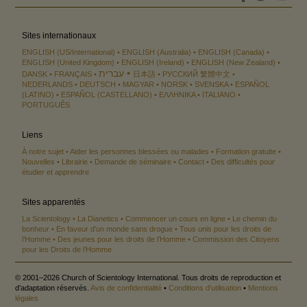
Sites internationaux
ENGLISH (US/International)
ENGLISH (Australia)
ENGLISH (Canada)
ENGLISH (United Kingdom)
ENGLISH (Ireland)
ENGLISH (New Zealand)
עברית
DANSK
FRANÇAIS
日本語
РУССКИЙ
繁體中文
NEDERLANDS
DEUTSCH
MAGYAR
NORSK
SVENSKA
ESPAÑOL
(LATINO)
ESPAÑOL (CASTELLANO)
ΕΛΛΗΝΙΚA
ITALIANO
PORTUGUÊS
Liens
À notre sujet
Aider les personnes blessées ou malades
Formation gratuite
Nouvelles
Librairie
Demande de séminaire
Contact
Des difficultés pour
étudier et apprendre
Sites apparentés
La Scientology
La Dianetics
Commencer un cours en ligne
Le chemin du
bonheur
En faveur d’un monde sans drogue
Tous unis pour les droits de
l’Homme
Des jeunes pour les droits de l’Homme
Commission des Citoyens
pour les Droits de l’Homme
© 2001–2026 Church of Scientology International. Tous droits de reproduction et
d’adaptation réservés.
Avis de confidentialité
•
Conditions d’utilisation
•
Mentions
légales