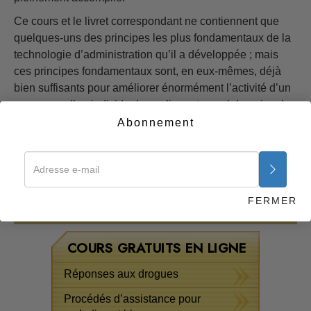
Ce cours et le livret correspondant ne contiennent que
quelques-uns des principes les plus fondamentaux de la
technologie d’administration qu’il a développée ; mais
ces principes fondamentaux sont, en eux-mêmes, déjà
bien suffisants pour améliorer énormément l’activité d’un
groupe ou d’un individu dans n’importe quel domaine. Le
chaos et la confusion ne sont pas des conditions de vie
Abonnement
naturelles. Ces choses n’existent que lorsque les lois
naturelles ne sont pas comprises et suivies. Ce chapitre
contient quelques-unes des lois naturelles sur
l’organisation.
FERMER
Commencer maintenant >>
COURS GRATUITS EN LIGNE
Réponses aux drogues
Procédés d’assistance pour