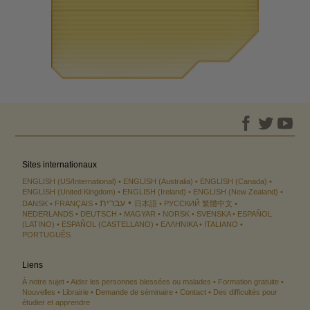
Sites internationaux
ENGLISH (US/International)
ENGLISH (Australia)
ENGLISH (Canada)
ENGLISH (United Kingdom)
ENGLISH (Ireland)
ENGLISH (New Zealand)
עברית
DANSK
FRANÇAIS
日本語
РУССКИЙ
繁體中文
NEDERLANDS
DEUTSCH
MAGYAR
NORSK
SVENSKA
ESPAÑOL
(LATINO)
ESPAÑOL (CASTELLANO)
ΕΛΛΗΝΙΚA
ITALIANO
PORTUGUÊS
Liens
À notre sujet
Aider les personnes blessées ou malades
Formation gratuite
Nouvelles
Librairie
Demande de séminaire
Contact
Des difficultés pour
étudier et apprendre