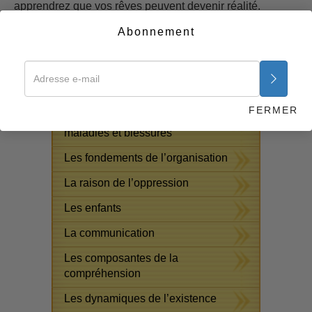
apprendrez que vos rêves peuvent devenir réalité.
Abonnement
Commencer maintenant >>
COURS GRATUITS EN LIGNE
Réponses aux drogues
FERMER
Procédés d’assistance pour
maladies et blessures
Les fondements de l’organisation
La raison de l’oppression
Les enfants
La communication
Les composantes de la
compréhension
Les dynamiques de l’existence