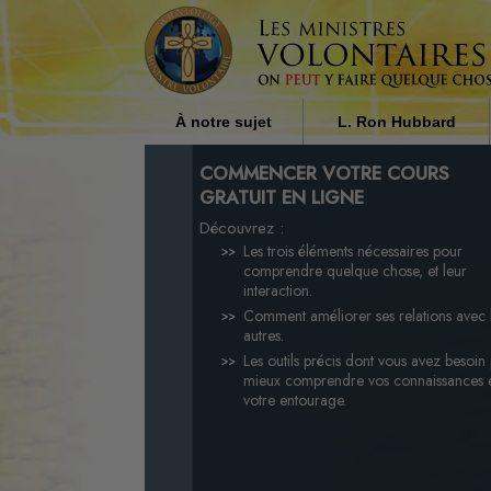
À notre sujet
L. Ron Hubbard
Qui sont les ministres
L’influence de la religi
COMMENCER VOTRE COURS
volontaires ?
la société par L. Ron H
GRATUIT EN LIGNE
Découvrez :
Pourquoi apportons-nous notre
aide ?
Les trois éléments nécessaires pour
comprendre quelque chose, et leur
interaction.
Comment améliorer ses relations avec 
autres.
Les outils précis dont vous avez besoin
mieux comprendre vos connaissances 
votre entourage.