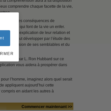
st la compréhension aura à sa disposition
mieux comprendre chaque facette de la vie,
ntrez.
 du
 souffrent des conséquences de
tres maux qui font de la vie un enfer.
ion, une explication de leur relation et
nt
es qu’on peut développer par l’étude des
 compréhension de ses semblables et du
ERMER
développée par L. Ron Hubbard sur ce
application vous aidera à prospérer dans
pour l’homme, imaginez alors quel serait
de appliquent aujourd’hui cette
compris en aidant les autres à
Commencer maintenant >>