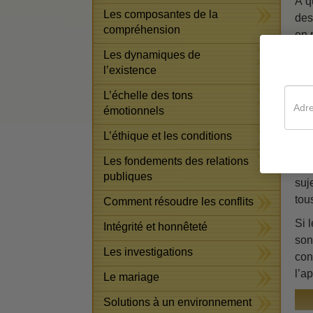
À q
Les composantes de la
des
compréhension
en 
Les dynamiques de
Cet
l’existence
mal
Vou
L’échelle des tons
la 
émotionnels
fon
L’éthique et les conditions
mon
Les fondements des relations
Mêm
publiques
suj
tou
Comment résoudre les conflits
Si 
Intégrité et honnêteté
son
Les investigations
con
l’ap
Le mariage
Solutions à un environnement