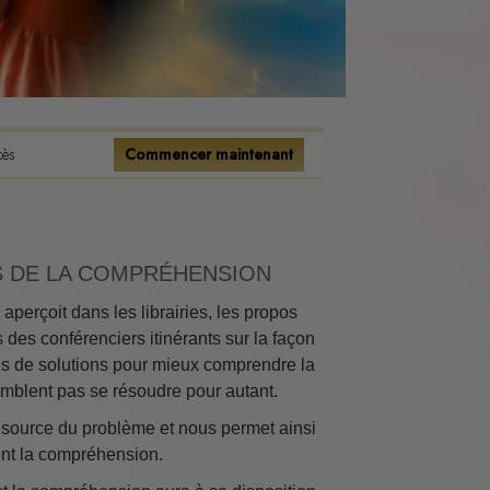
tence
onnels
s
cès
Commencer maintenant
ions
flits
S DE LA COMPRÉHENSION
erçoit dans les librairies, les propos
s des conférenciers itinérants sur la façon
es de solutions pour mieux comprendre la
emblent pas se résoudre pour autant.
ment
a source du problème et nous permet ainsi
nt la compréhension.