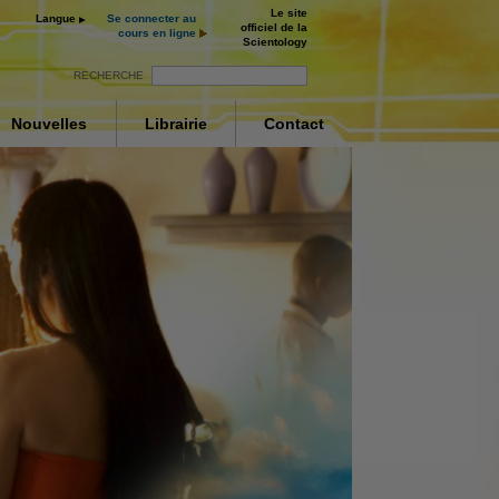
Le site
Langue
Se connecter au
officiel de la
cours en ligne
Scientology
RECHERCHE
Nouvelles
Librairie
Contact
ur
ay
nt
deo