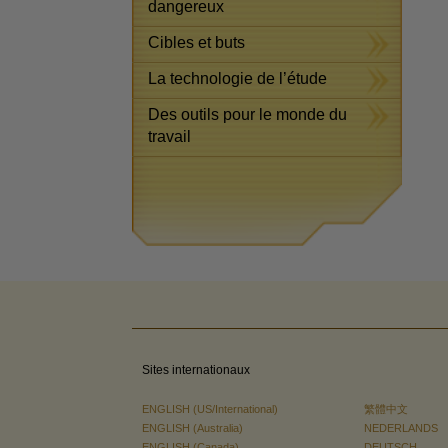
dangereux
Cibles et buts
La technologie de l’étude
Des outils pour le monde du
travail
Sites internationaux
ENGLISH (US/International)
繁體中文
ENGLISH (Australia)
NEDERLANDS
ENGLISH (Canada)
DEUTSCH