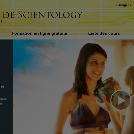
Partager
Formation en ligne gratuite
Liste des cours
on dans
Introduction
ubbard
Réponses aux drogues
Procédés d’assistance po
maladies et blessures
Les fondements de
les
l’organisation
 pour
La raison de l’oppression
et
Pl
Les enfants
Communiquer efficaceme
Vi