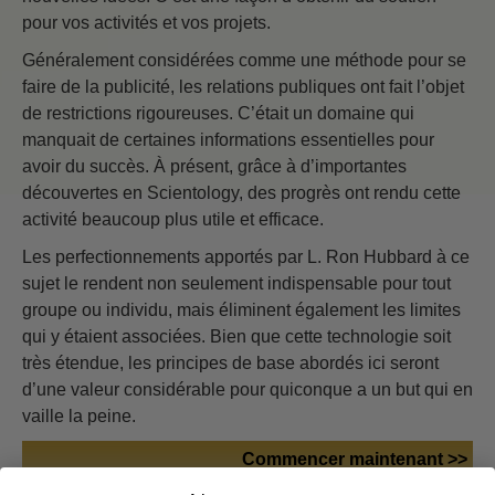
pour vos activités et vos projets.
Généralement considérées comme une méthode pour se
faire de la publicité, les relations publiques ont fait l’objet
de restrictions rigoureuses. C’était un domaine qui
manquait de certaines informations essentielles pour
avoir du succès. À présent, grâce à d’importantes
découvertes en Scientology, des progrès ont rendu cette
activité beaucoup plus utile et efficace.
Les perfectionnements apportés par L. Ron Hubbard à ce
sujet le rendent non seulement indispensable pour tout
groupe ou individu, mais éliminent également les limites
qui y étaient associées. Bien que cette technologie soit
très étendue, les principes de base abordés ici seront
d’une valeur considérable pour quiconque a un but qui en
vaille la peine.
Commencer maintenant >>