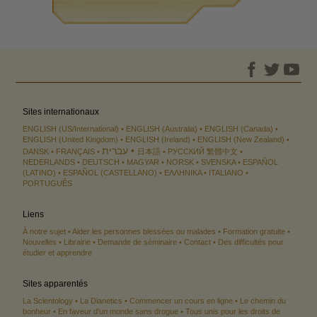
Sites internationaux
ENGLISH (US/International)
ENGLISH (Australia)
ENGLISH (Canada)
ENGLISH (United Kingdom)
ENGLISH (Ireland)
ENGLISH (New Zealand)
עברית
DANSK
FRANÇAIS
日本語
РУССКИЙ
繁體中文
NEDERLANDS
DEUTSCH
MAGYAR
NORSK
SVENSKA
ESPAÑOL
(LATINO)
ESPAÑOL (CASTELLANO)
ΕΛΛΗΝΙΚA
ITALIANO
PORTUGUÊS
Liens
À notre sujet
Aider les personnes blessées ou malades
Formation gratuite
Nouvelles
Librairie
Demande de séminaire
Contact
Des difficultés pour
étudier et apprendre
Sites apparentés
La Scientology
La Dianetics
Commencer un cours en ligne
Le chemin du
bonheur
En faveur d’un monde sans drogue
Tous unis pour les droits de