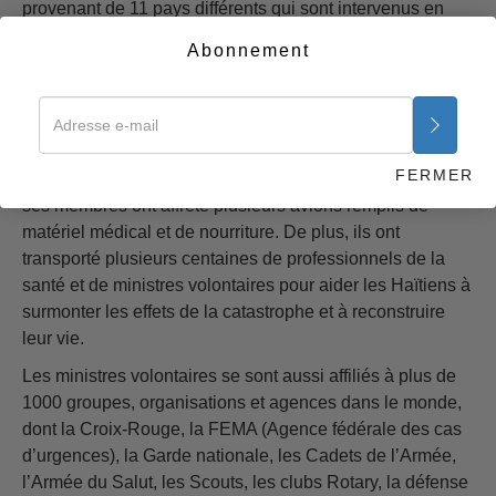
provenant de 11 pays différents qui sont intervenus en
Asie du Sud-Est à la suite du tsunami, et plus de 900
Abonnement
bénévoles venus en aide aux victimes de Louisiane et du
Mississippi à la suite du passage dévastateur des
ouragans Katrina et Rita.
Également, lors de la catastrophe provoquée par le
FERMER
tremblement de terre à Haïti, l’Église de Scientology et
ses membres ont affrété plusieurs avions remplis de
matériel médical et de nourriture. De plus, ils ont
transporté plusieurs centaines de professionnels de la
santé et de ministres volontaires pour aider les Haïtiens à
surmonter les effets de la catastrophe et à reconstruire
leur vie.
Les ministres volontaires se sont aussi affiliés à plus de
1000 groupes, organisations et agences dans le monde,
dont la Croix-Rouge, la FEMA (Agence fédérale des cas
d’urgences), la Garde nationale, les Cadets de l’Armée,
l’Armée du Salut, les Scouts, les clubs Rotary, la défense