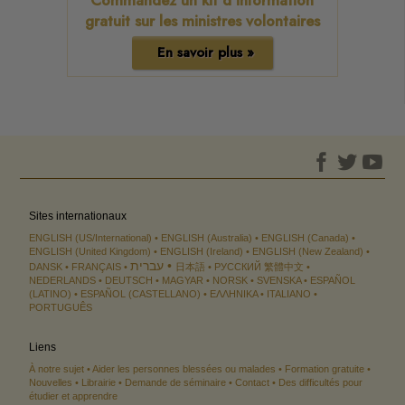
gratuit sur les ministres volontaires
En savoir plus »
Sites internationaux
ENGLISH (US/International)
ENGLISH (Australia)
ENGLISH (Canada)
ENGLISH (United Kingdom)
ENGLISH (Ireland)
ENGLISH (New Zealand)
עברית
DANSK
FRANÇAIS
日本語
РУССКИЙ
繁體中文
NEDERLANDS
DEUTSCH
MAGYAR
NORSK
SVENSKA
ESPAÑOL
(LATINO)
ESPAÑOL (CASTELLANO)
ΕΛΛΗΝΙΚA
ITALIANO
PORTUGUÊS
Liens
À notre sujet
Aider les personnes blessées ou malades
Formation gratuite
Nouvelles
Librairie
Demande de séminaire
Contact
Des difficultés pour
étudier et apprendre