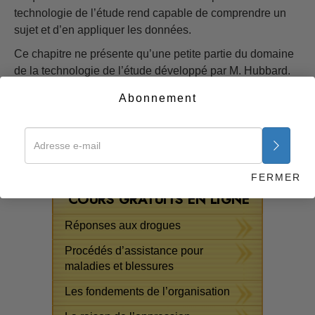
technologie de l’étude rend capable de comprendre un
sujet et d’en appliquer les données.
Ce chapitre ne présente qu’une petite partie du domaine
de la technologie de l’étude développé par M. Hubbard.
Dans ce bref aperçu, vous trouverez néanmoins des
Abonnement
fondements que vous pourrez utiliser pour étudier plus
efficacement. Grâce à cette technologie, vous comme
d’autres, pouvez apprendre n’importe quel sujet.
Commencer maintenant >>
FERMER
COURS GRATUITS EN LIGNE
Réponses aux drogues
Procédés d’assistance pour
maladies et blessures
Les fondements de l’organisation