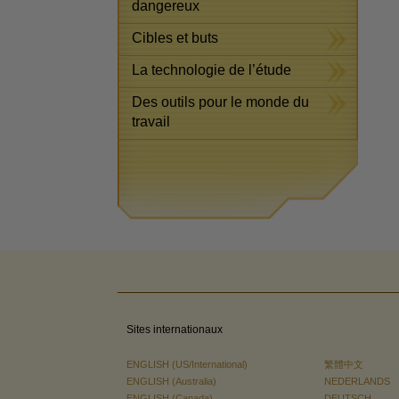
dangereux
Cibles et buts
La technologie de l’étude
Des outils pour le monde du
travail
Sites internationaux
ENGLISH (US/International)
繁體中文
ENGLISH (Australia)
NEDERLANDS
ENGLISH (Canada)
DEUTSCH