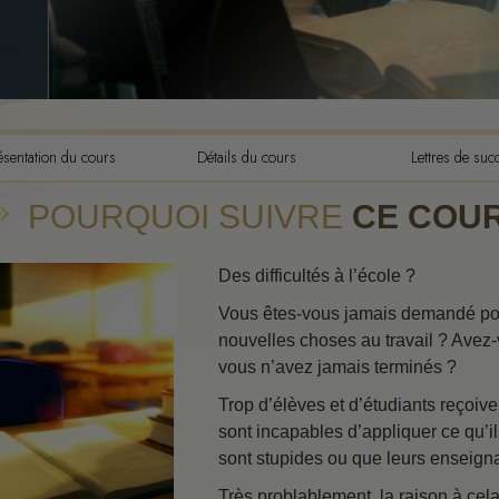
Les composantes de la
compréhension
Les dynamiques de l’exis
L’échelle des tons émoti
L’éthique et les condition
ésentation du cours
Détails du cours
Lettres de suc
Les fondements des relat
POURQUOI SUIVRE
CE COUR
publiques
Comment résoudre les con
Des difficultés à l’école ?
Intégrité et honnêteté
Vous êtes-vous jamais demandé pou
nouvelles choses au travail ? Avez-
Les investigations
vous n’avez jamais terminés ?
Le mariage
Trop d’élèves et d’étudiants reçoive
sont incapables d’appliquer ce qu’il
Solutions à un environne
dangereux
sont stupides ou que leurs enseigna
Cibles et buts
Très problablement, la raison à cel