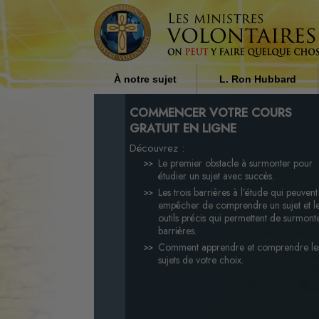
À notre sujet
L. Ron Hubbard
Qui sont les ministres
L’influence de la religi
COMMENCER VOTRE COURS
volontaires ?
la société par L. Ron H
GRATUIT EN LIGNE
Découvrez :
Pourquoi apportons-nous notre
aide ?
Le premier obstacle à surmonter pour
étudier un sujet avec succès.
Les trois barrières à l’étude qui peuven
empêcher de comprendre un sujet et l
outils précis qui permettent de surmont
barrières.
Comment apprendre et comprendre le
sujets de votre choix.