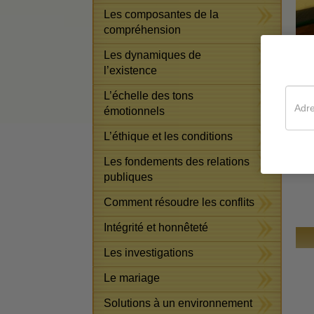
Les composantes de la
compréhension
Les dynamiques de
l’existence
amé
L’échelle des tons
vou
émotionnels
Voi
L’éthique et les conditions
Dan
Les fondements des relations
publiques
Comment résoudre les conflits
Intégrité et honnêteté
Les investigations
Le mariage
Solutions à un environnement