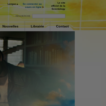
Le site
Langue
Se connecter au
officiel de la
cours en ligne
Scientology
RECHERCHE
Nouvelles
Librairie
Contact
ur
ay
nt
deo