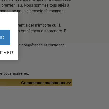
 premier lieu. Nous sommes tous allés à
personne ne nous ait enseigné comment
 du
z ici peuvent aider n’importe qui à
ères qui vous empêchent d’apprendre. Et
nt
el sujet avec compétence et confiance.
ERMER
 :
que vous apprenez
Commencer maintenant >>