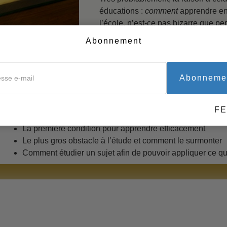
éducations :
comment
apprendre en
La technologie de l’étude
l’école, n’est-ce pas bizarre que 
apprendre ?
Des outils pour le monde
Abonnement
travail
Les informations que vous apprendre
liorer son aptitude à apprendre. Vous allez découvrir les barri
s saurez comment les surmonter.
Abonneme
ci une technologie qui vous permettra d’apprendre n’importe qu
F
s le cours gratuit en ligne, La technologie de l’étude, découvrez
La première condition pour apprendre efficacement
Le plus gros obstacle à l’étude et comment le surmonter
Comment étudier un sujet afin de pouvoir appliquer ce 