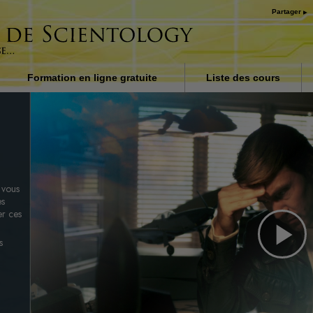
Partager
Formation en ligne gratuite
Liste des cours
on dans
Introduction
ubbard
Réponses aux drogues
Procédés d’assistance po
maladies et blessures
t vous
Les fondements de
es
l’organisation
er ces
La raison de l’oppression
s
Pl
Les enfants
Communiquer efficaceme
Vi