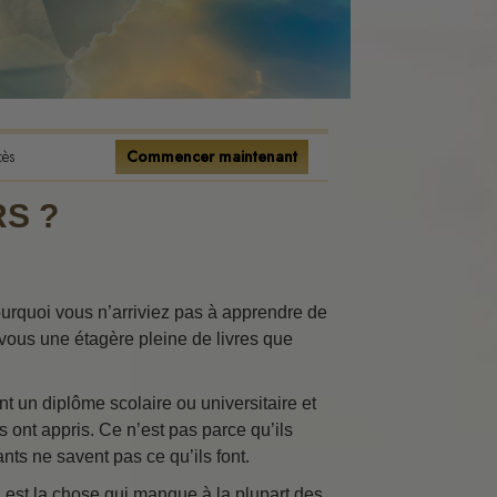
tence
onnels
s
cès
Commencer maintenant
ions
S ?
flits
rquoi vous n’arriviez pas à apprendre de
vous une étagère pleine de livres que
nt un diplôme scolaire ou universitaire et
s ont appris. Ce n’est pas parce qu’ils
ment
nts ne savent pas ce qu’ils font.
a est la chose qui manque à la plupart des