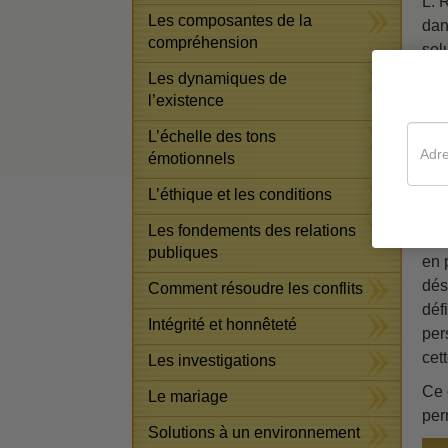
L. 
Les composantes de la
dan
compréhension
sol
Les dynamiques de
Il 
l’existence
réh
d’é
L’échelle des tons
mie
émotionnels
qui
L’éthique et les conditions
Le 
Les fondements des relations
com
publiques
en 
dés
Comment résoudre les conflits
déf
Intégrité et honnêteté
per
cet
Les investigations
Ce 
Le mariage
per
Solutions à un environnement