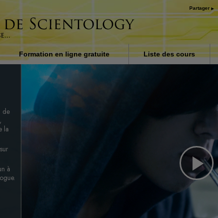
Partager
Formation en ligne gratuite
Liste des cours
on dans
Introduction
ubbard
Réponses aux drogues
n de
Procédés d’assistance po
maladies et blessures
,
e la
Les fondements de
l’organisation
 sur
La raison de l’oppression
un à
Pl
rogue.
Les enfants
Communiquer efficaceme
Vi