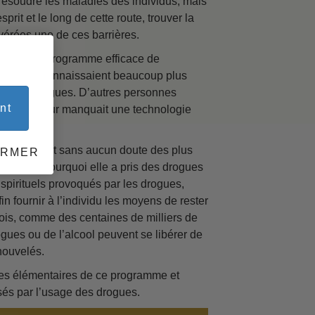
résoudre les maladies des individus, mais
rit et le long de cette route, trouver la
avérées une de ces barrières.
 du
veloppé un programme efficace de
ychiatrie connaissaient beaucoup plus
nt des drogues. D’autres personnes
nt
t pas. Il leur manquait une technologie
ogramme est sans aucun doute des plus
ERMER
découvrir pourquoi elle a pris des drogues
 spirituels provoqués par les drogues,
n fournir à l’individu les moyens de rester
 fois, comme des centaines de milliers de
ues ou de l’alcool peuvent se libérer de
enouvelés.
ipes élémentaires de ce programme et
sés par l’usage des drogues.