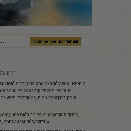
tence
onnels
s
cès
Commencer maintenant
ions
flits
OGUES
ociété n’est pas une exagération. Rien ni
 en sont les conséquences les plus
 les vies ravagées, n’en sont pas pour
ment
es drogues médicales et psychiatriques,
rs, sont aussi désastreux.