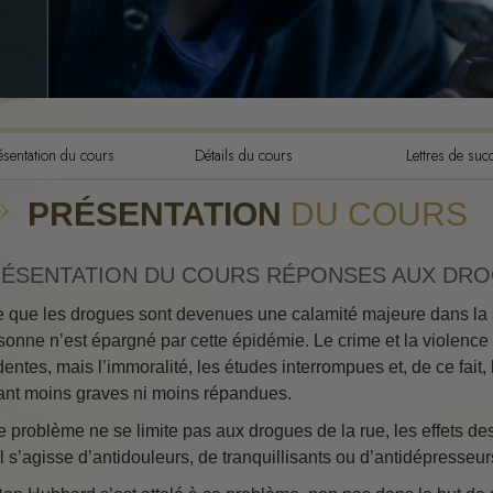
Les composantes de la
compréhension
Les dynamiques de l’exis
L’échelle des tons émoti
L’éthique et les condition
ésentation du cours
Détails du cours
Lettres de suc
Les fondements des relat
PRÉSENTATION
DU COURS
publiques
Comment résoudre les con
ÉSENTATION DU COURS RÉPONSES AUX DR
Intégrité et honnêteté
e que les drogues sont devenues une calamité majeure dans la s
sonne n’est épargné par cette épidémie. Le crime et la violence
Les investigations
dentes, mais l’immoralité, les études interrompues et, de ce fait,
Le mariage
ant moins graves ni moins répandues.
Solutions à un environne
le problème ne se limite pas aux drogues de la rue, les effets d
dangereux
il s’agisse d’antidouleurs, de tranquillisants ou d’antidépresseu
Cibles et buts