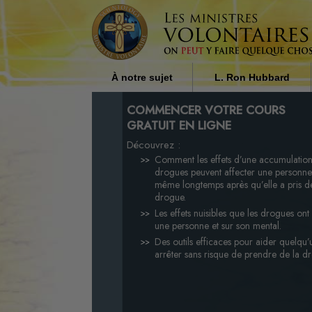
À notre sujet
L. Ron Hubbard
Qui sont les ministres
L’influence de la religi
COMMENCER VOTRE COURS
volontaires ?
la société par L. Ron H
GRATUIT EN LIGNE
Découvrez :
Pourquoi apportons-nous notre
aide ?
Comment les effets d’une accumulatio
drogues peuvent affecter une personne
même longtemps après qu’elle a pris d
drogue.
Les effets nuisibles que les drogues ont
une personne et sur son mental.
Des outils efficaces pour aider quelqu’
arrêter sans risque de prendre de la d