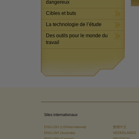
dangereux
Cibles et buts
La technologie de l’étude
Des outils pour le monde du
travail
Sites internationaux
ENGLISH (US/International)
繁體中文
ENGLISH (Australia)
NEDERLANDS
ENGLISH (Canada)
DEUTSCH