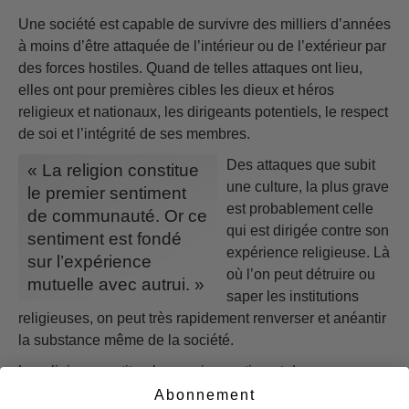
Une société est capable de survivre des milliers d’années
à moins d’être attaquée de l’intérieur ou de l’extérieur par
des forces hostiles. Quand de telles attaques ont lieu,
elles ont pour premières cibles les dieux et héros
religieux et nationaux, les dirigeants potentiels, le respect
de soi et l’intégrité de ses membres.
Des attaques que subit
« La religion constitue
une culture, la plus grave
le premier sentiment
est probablement celle
de communauté. Or ce
qui est dirigée contre son
sentiment est fondé
expérience religieuse. Là
sur l’expérience
où l’on peut détruire ou
mutuelle avec autrui. »
saper les institutions
religieuses, on peut très rapidement renverser et anéantir
la substance même de la société.
La religion constitue le premier sentiment de
communauté. Or ce sentiment est fondé sur l’expérience
Abonnement