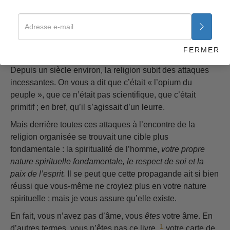
mutuelle avec autrui. Une société où le sens religieux de
la communauté, et avec lui une confiance et une intégrité
réelles, sont à même d’être détruits, est telle un château
de sable incapable de se défendre contre une mer
FERMER
inexorable.
Depuis un siècle environ, la religion subit des attaques
incessantes. On vous a dit que c’était « l’opium du
peuple », que ce n’était pas scientifique, que c’était
primitif ; en bref, qu’il s’agissait d’un leurre.
Mais derrière toutes ces attaques à l’encontre de la
religion organisée se trouvait une cible plus
fondamentale : la spiritualité de l’homme,
votre propre
nature spirituelle fondamentale, le respect de soi et la
paix de l’esprit.
Il se peut que cette propagande ait si bien
réussi que vous-même ne croyiez plus en votre nature
spirituelle ; mais je vous assure qu’elle existe.
En fait, vous n’avez pas d’âme, vous
êtes
votre âme. En
1
d’autres termes, vous n’êtes pas ce livre,
votre carte de