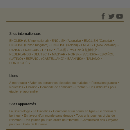
Sites internationaux
ENGLISH (US/International)
ENGLISH (Australia)
ENGLISH (Canada)
ENGLISH (United Kingdom)
ENGLISH (Ireland)
ENGLISH (New Zealand)
עברית
DANSK
FRANÇAIS
日本語
РУССКИЙ
繁體中文
NEDERLANDS
DEUTSCH
MAGYAR
NORSK
SVENSKA
ESPAÑOL
(LATINO)
ESPAÑOL (CASTELLANO)
ΕΛΛΗΝΙΚA
ITALIANO
PORTUGUÊS
Liens
À notre sujet
Aider les personnes blessées ou malades
Formation gratuite
Nouvelles
Librairie
Demande de séminaire
Contact
Des difficultés pour
étudier et apprendre
Sites apparentés
La Scientology
La Dianetics
Commencer un cours en ligne
Le chemin du
bonheur
En faveur d’un monde sans drogue
Tous unis pour les droits de
l’Homme
Des jeunes pour les droits de l’Homme
Commission des Citoyens
pour les Droits de l’Homme