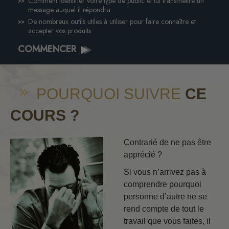
Comment identifier votre type de public et lui transmettre un
message auquel il répondra.
De nombreux outils utiles à utiliser pour faire connaître et
accepter vos produits.
COMMENCER
POURQUOI SUIVRE
CE
COURS ?
Contrarié de ne pas être
apprécié ?
Si vous n’arrivez pas à
comprendre pourquoi
personne d’autre ne se
rend compte de tout le
travail que vous faites, il