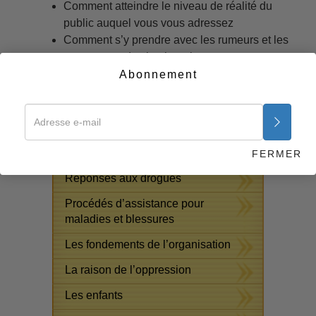
Comment atteindre le niveau de réalité du
public auquel vous vous adressez
Comment s’y prendre avec les rumeurs et les
campagnes de chuchoteries
Les fondements de la réussite dans les
Abonnement
relations publiques
Commencer maintenant >>
COURS GRATUITS EN LIGNE
FERMER
Réponses aux drogues
Procédés d’assistance pour
maladies et blessures
Les fondements de l’organisation
La raison de l’oppression
Les enfants