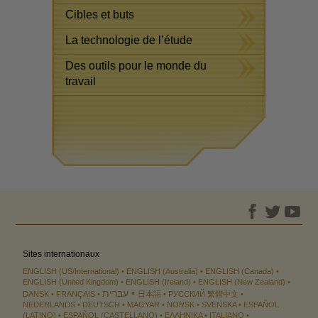
Cibles et buts
La technologie de l’étude
Des outils pour le monde du
travail
Sites internationaux
ENGLISH (US/International)
ENGLISH (Australia)
ENGLISH (Canada)
ENGLISH (United Kingdom)
ENGLISH (Ireland)
ENGLISH (New Zealand)
עברית
DANSK
FRANÇAIS
日本語
РУССКИЙ
繁體中文
NEDERLANDS
DEUTSCH
MAGYAR
NORSK
SVENSKA
ESPAÑOL
(LATINO)
ESPAÑOL (CASTELLANO)
ΕΛΛΗΝΙΚA
ITALIANO