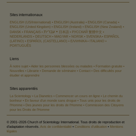
Sites internationaux
ENGLISH (US/International)
ENGLISH (Australia)
ENGLISH (Canada)
ENGLISH (United Kingdom)
ENGLISH (Ireland)
ENGLISH (New Zealand)
עברית
DANSK
FRANÇAIS
日本語
РУССКИЙ
繁體中文
NEDERLANDS
DEUTSCH
MAGYAR
NORSK
SVENSKA
ESPAÑOL
(LATINO)
ESPAÑOL (CASTELLANO)
ΕΛΛΗΝΙΚA
ITALIANO
PORTUGUÊS
Liens
À notre sujet
Aider les personnes blessées ou malades
Formation gratuite
Nouvelles
Librairie
Demande de séminaire
Contact
Des difficultés pour
étudier et apprendre
Sites apparentés
La Scientology
La Dianetics
Commencer un cours en ligne
Le chemin du
bonheur
En faveur d’un monde sans drogue
Tous unis pour les droits de
l’Homme
Des jeunes pour les droits de l’Homme
Commission des Citoyens
pour les Droits de l’Homme
© 2001–2026 Church of Scientology International. Tous droits de reproduction et
d’adaptation réservés.
Avis de confidentialité
•
Conditions d’utilisation
•
Mentions
légales