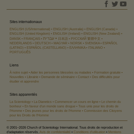
Sites internationaux
ENGLISH (US/International)
ENGLISH (Australia)
ENGLISH (Canada)
ENGLISH (United Kingdom)
ENGLISH (Ireland)
ENGLISH (New Zealand)
עברית
DANSK
FRANÇAIS
日本語
РУССКИЙ
繁體中文
NEDERLANDS
DEUTSCH
MAGYAR
NORSK
SVENSKA
ESPAÑOL
(LATINO)
ESPAÑOL (CASTELLANO)
ΕΛΛΗΝΙΚA
ITALIANO
PORTUGUÊS
Liens
À notre sujet
Aider les personnes blessées ou malades
Formation gratuite
Nouvelles
Librairie
Demande de séminaire
Contact
Des difficultés pour
étudier et apprendre
Sites apparentés
La Scientology
La Dianetics
Commencer un cours en ligne
Le chemin du
bonheur
En faveur d’un monde sans drogue
Tous unis pour les droits de
l’Homme
Des jeunes pour les droits de l’Homme
Commission des Citoyens
pour les Droits de l’Homme
© 2001–2026 Church of Scientology International. Tous droits de reproduction et
d’adaptation réservés.
Avis de confidentialité
•
Conditions d’utilisation
•
Mentions