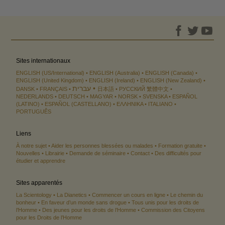
Sites internationaux
ENGLISH (US/International)
ENGLISH (Australia)
ENGLISH (Canada)
ENGLISH (United Kingdom)
ENGLISH (Ireland)
ENGLISH (New Zealand)
עברית
DANSK
FRANÇAIS
日本語
РУССКИЙ
繁體中文
NEDERLANDS
DEUTSCH
MAGYAR
NORSK
SVENSKA
ESPAÑOL
(LATINO)
ESPAÑOL (CASTELLANO)
ΕΛΛΗΝΙΚA
ITALIANO
PORTUGUÊS
Liens
À notre sujet
Aider les personnes blessées ou malades
Formation gratuite
Nouvelles
Librairie
Demande de séminaire
Contact
Des difficultés pour
étudier et apprendre
Sites apparentés
La Scientology
La Dianetics
Commencer un cours en ligne
Le chemin du
bonheur
En faveur d’un monde sans drogue
Tous unis pour les droits de
l’Homme
Des jeunes pour les droits de l’Homme
Commission des Citoyens
pour les Droits de l’Homme