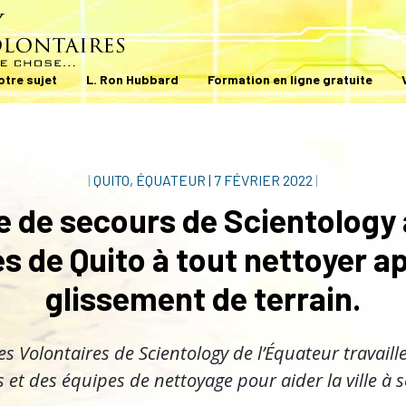
otre sujet
L. Ron Hubbard
Formation en ligne gratuite
|
QUITO, ÉQUATEUR
|
7 FÉVRIER 2022
|
e de secours de Scientology 
s de Quito à tout nettoyer a
glissement de terrain.
es Volontaires de Scientology de l’Équateur travaill
s et des équipes de nettoyage pour aider la ville à s