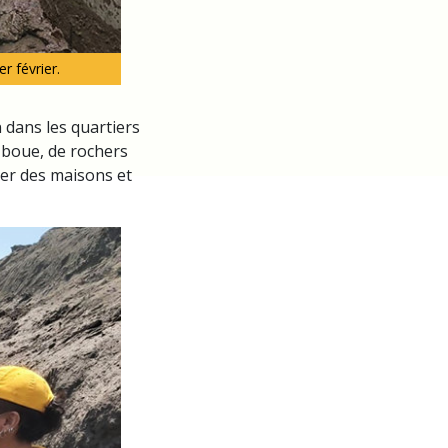
r février.
 dans les quartiers
e boue, de rochers
rer des maisons et