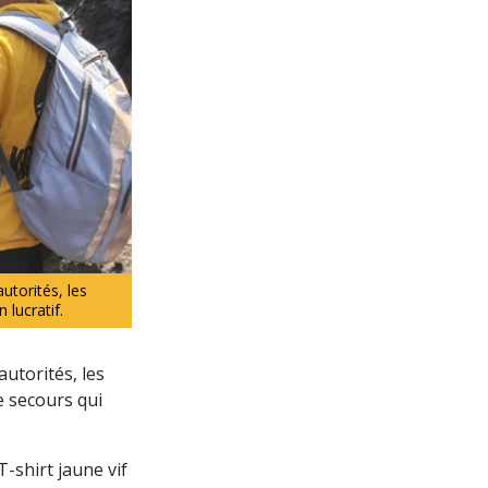
utorités, les
lucratif.
utorités, les
e secours qui
T-shirt jaune vif