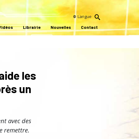
Langue
Vidéos
Librairie
Nouvelles
Contact
aide les
près un
ent avec des
e remettre.