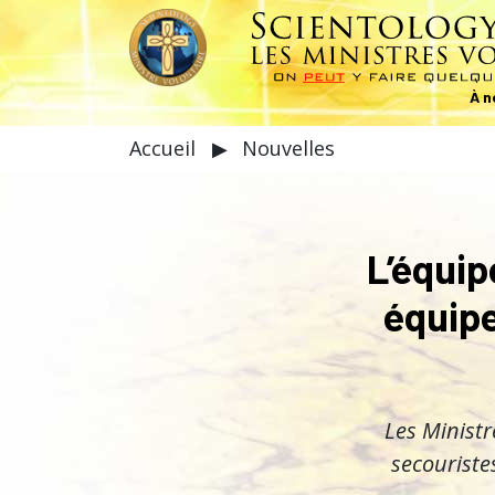
À n
Accueil
▶
Nouvelles
L’équip
équipe
Les Ministr
secouriste