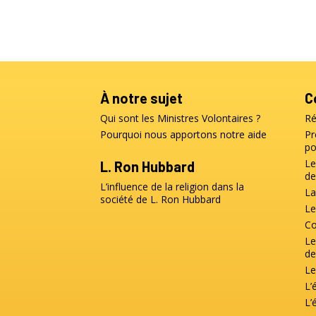
À notre sujet
C
Qui sont les Ministres Volontaires ?
Ré
Pourquoi nous apportons notre aide
Pr
po
Le
L. Ron Hubbard
de
L’influence de la religion dans la
La
société de L. Ron Hubbard
Le
Co
Le
de
Le
L’
L’