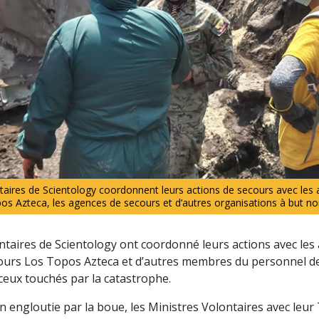
taires de Scientology coordonnent leurs actions de secours avec les a
s Azteca, les agences de secours et d’autres organisations à but non 
ntaires de Scientology ont coordonné leurs actions avec les a
cours Los Topos Azteca et d’autres membres du personnel d
 ceux touchés par la catastrophe.
n engloutie par la boue, les Ministres Volontaires avec leur 