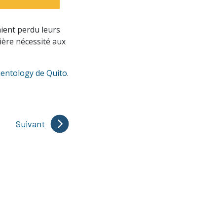
aient perdu leurs
mière nécessité aux
cientology de Quito
.
Suivant