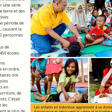
r une série
 terre et des
usses
ne période de
 causant la
00 personnes
us de
450 écoles.
ens
e en ordre,
taires ont
soins
ts en
urriture, de
nts. C’était
e les
Les enfants en Indonésie apprennent à se donn
ent le plus de
d’assistance et retrouvent le calme et le bonheur