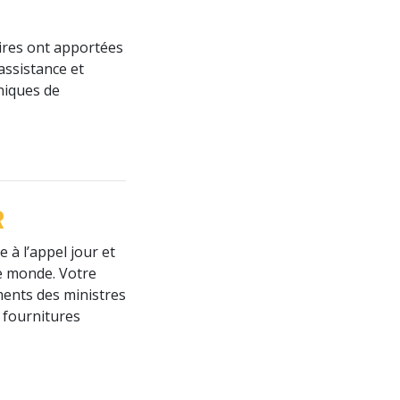
aires ont apportées
assistance et
niques de
R
 à l’appel jour et
le monde. Votre
ments des ministres
es fournitures