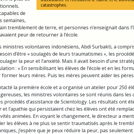
catastrophes.
ionnels.
ncapables de
s semaines,
ain tremblement de terre, et personnes n’enseignait dans l’î
avaient peur de retourner à l’école.
 ministres volontaires indonésiens, Abdi Surbakti, a compri
esoin d’être « soulagés de leurs traumatismes », les procédé
ulager la peur et l’anxiété. Mais il avait besoin d’une strat
lation : « En sensibilisant les élèves de l’école et en les forma
r former leurs mères. Puis les mères peuvent aider les pères.
ntacté la première école et a organisé un atelier pour 250 é
gereuses, les ministres volontaires se sont réunis dans les c
es procédés d’assistance de Scientology. Les résultats ont ét
r et l’apathie qui persistaient chez les élèves ont été rempla
ivités animées. En voyant le changement, le directeur a menti
er les élèves à ne plus se sentir traumatisés après le tremb
niques, j’espère que je peux réduire la peur, pas seulement c