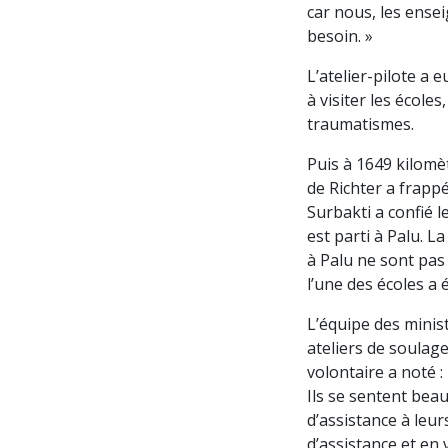
car nous, les ense
besoin. »
L’atelier-pilote a
à visiter les école
traumatismes.
Puis à 1649 kilomèt
de Richter a frapp
Surbakti a confié l
est parti à Palu. L
à Palu ne sont pas
l’une des écoles a
L’équipe des minis
ateliers de soulage
volontaire a noté :
Ils se sentent be
d’assistance à leu
d’assistance et en 