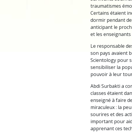
traumatismes émot
Certains étaient i
dormir pendant de
anticipant le proch
et les enseignants 
Le responsable des
son pays avaient b
Scientology pour so
sensibiliser la popu
pouvoir à leur tou
Abdi Surbakti a co
classes étaient dan
enseigné à faire d
miraculeux : la peu
sourires et des act
important pour aid
apprenant ces tech