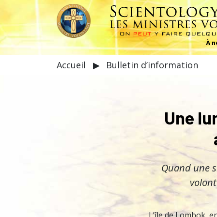
À n
Accueil
▶
Bulletin d’information
Une lu
Quand une sé
volont
L’île de Lombok, e