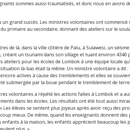
ignants sommes aussi traumatisés, et donc nous en avons d
 eu un grand succès. Les ministres volontaires ont commenc
s, du primaire au secondaire, donnant des ateliers sur le so
res de là, dans la ville côtière de Palu, à Sulawesi, un séisme 
é, créant un tsunami dans son sillage et tuant environ 4340
es ateliers pour les écoles de Lombok à une équipe locale qu’
a situation là-bas était la même. Un ministre volontaire a dit :
 encore actives à cause des tremblements et elles se souvi
 été submergée par la boue pendant le tremblement de terre.
tres volontaires a répété les actions faites à Lombok et a au
ments dans les écoles. Les résultats ont été tout aussi mira
 « Les élèves se sentent plus joyeux après avoir reçu des pro
aucoup mieux. De même, quand les enseignants donnent des
rs enfants à la maison, les enfants apprécient beaucoup les 
veulent plus. »