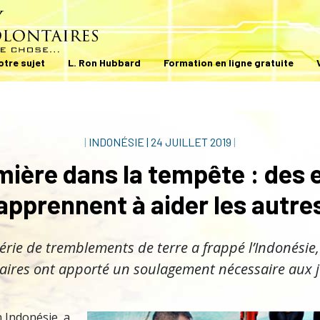
otre sujet
L. Ron Hubbard
Formation en ligne gratuite
|
INDONÉSIE
|
24 JUILLET 2019
|
mière dans la tempête : des 
apprennent à aider les autre
rie de tremblements de terre a frappé l’Indonésie, 
aires ont apporté un soulagement nécessaire aux 
n Indonésie, a