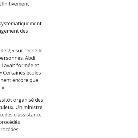
éfinitivement
é systématiquement
ulagement des
de 7,5 sur l’échelle
 personnes. Abdi
il avait formée et
 « Certaines écoles
ennent encore que
 »
ssitôt organisé des
culeux. Un ministre
cédés d’assistance.
 procédés
procédés