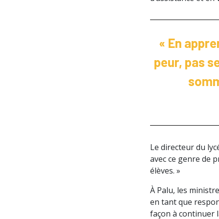
« En appren
peur, pas s
somme
Le directeur du lyc
avec ce genre de p
élèves. »
À Palu, les ministr
en tant que respons
façon à continuer 