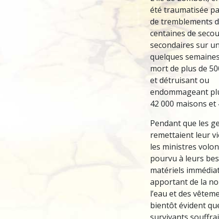
été traumatisée pa
de tremblements de
centaines de seco
secondaires sur u
quelques semaines,
mort de plus de 5
et détruisant ou
endommageant pl
42 000 maisons et 
Pendant que les g
remettaient leur vi
les ministres volon
pourvu à leurs be
matériels immédia
apportant de la no
l’eau et des vêteme
bientôt évident qu
survivants souffrai