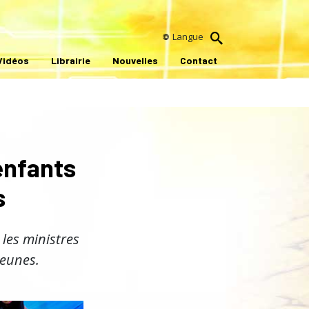
Langue
Vidéos
Librairie
Nouvelles
Contact
enfants
s
les ministres
jeunes.