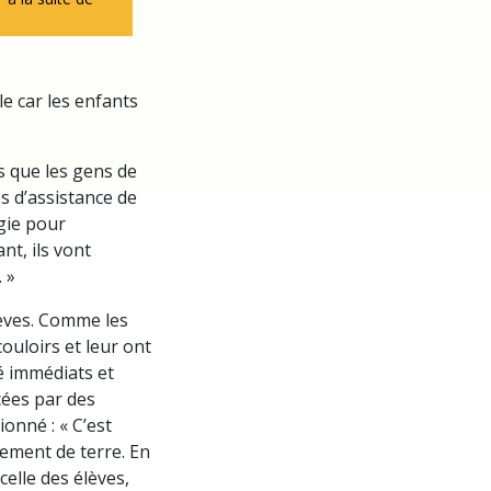
le car les enfants
s que les gens de
s d’assistance de
égie pour
nt, ils vont
 »
lèves. Comme les
ouloirs et leur ont
é immédiats et
cées par des
onné : « C’est
lement de terre. En
elle des élèves,