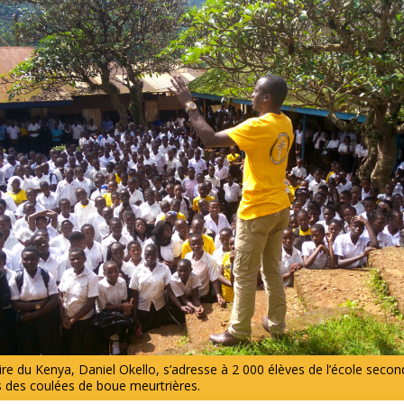
ire du Kenya, Daniel Okello, s’adresse à 2 000 élèves de l’école seco
 des coulées de boue meurtrières.