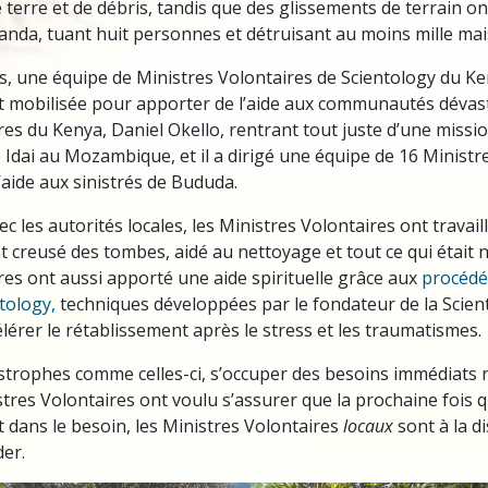
e terre et de débris, tandis que des glissements de terrain ont
nda, tuant huit personnes et détruisant au moins mille mai
, une équipe de Ministres Volontaires de Scientology du Ken
est mobilisée pour apporter de l’aide aux communautés dévast
res du Kenya, Daniel Okello, rentrant tout juste d’une missi
e Idai au Mozambique, et il a dirigé une équipe de 16 Ministr
’aide aux sinistrés de Bududa.
c les autorités locales, les Ministres Volontaires ont travail
t creusé des tombes, aidé au nettoyage et tout ce qui était 
res ont aussi apporté une aide spirituelle grâce aux
procédé
ntology,
techniques développées par le fondateur de la Scien
lérer le rétablissement après le stress et les traumatismes.
strophes comme celles-ci, s’occuper des besoins immédiats n
stres Volontaires ont voulu s’assurer que la prochaine fois 
dans le besoin, les Ministres Volontaires
locaux
sont à la d
der.