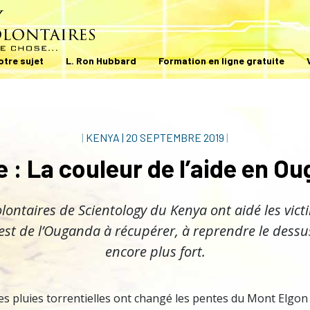
otre sujet
L. Ron Hubbard
Formation en ligne gratuite
|
KENYA
|
20 SEPTEMBRE 2019
|
 : La couleur de l’aide en O
olontaires de Scientology du Kenya ont aidé les vict
est de l’Ouganda à récupérer, à reprendre le dessu
encore plus fort.
des pluies torrentielles ont changé les pentes du Mont Elg