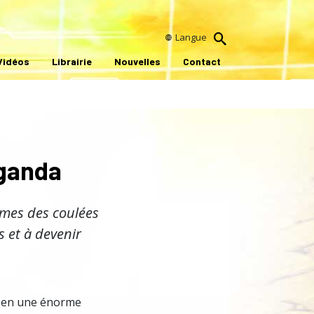
Langue
Vidéos
Librairie
Nouvelles
Contact
uganda
imes des coulées
s et à devenir
on en une énorme