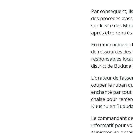
Par conséquent, ils
des procédés d’assi
sur le site des Min
après être rentrés
En remerciement de
de ressources des M
responsables locau
district de Bududa
L’orateur de l’ass
couper le ruban du 
enchanté par tout c
chaise pour remerc
Kuushu en Bududa 
Le commandant de la
informatif pour vou
Ministres Volontai