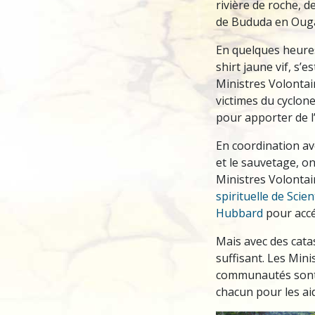
rivière de roche, d
de Bududa en Ouga
En quelques heures
shirt jaune vif, s’
Ministres Volontai
victimes du cyclon
pour apporter de l
En coordination ave
et le sauvetage, on
Ministres Volontai
spirituelle de Scie
Hubbard
pour accé
Mais avec des cata
suffisant. Les Mini
communautés sont 
chacun pour les ai