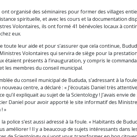
 ont organisé des séminaires pour former des villages entiers
stance spirituelle, et avec les cours et la documentation dis
istres Volontaires, ils ont formé 41 bénévoles locaux à contin
 chez eux.
 toute leur aide et pour s’assurer que cela continue, Budud
inistres Volontaires qui servira de siège pour la prestation
x étaient présents à l’inauguration, y compris le commandan
 et les membres du conseil municipal.
emblée du conseil municipal de Bududa, s’adressant à la foul
nouveau centre, a déclaré : « J’écoutais Daniel très attentive
e qu’il expliquait au sujet de la Scientology ! J’avais envie d
ier Daniel pour avoir apporté le site informatif des Ministr
! »
 police s’est aussi adressé à la foule. « Habitants de Bududa,
s améliorer ! Il y a beaucoup de sujets intéressants dans les
res de Scientology qui vont vous transformer en bon citoyen 