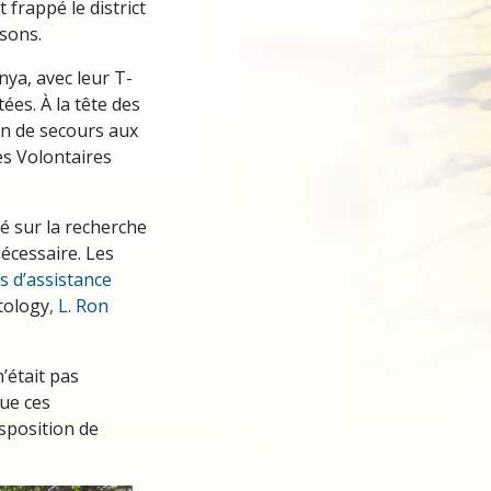
 frappé le district
sons.
ya, avec leur T-
ées. À la tête des
on de secours aux
es Volontaires
lé sur la recherche
nécessaire. Les
s d’assistance
tology
, L. Ron
’était pas
que ces
isposition de