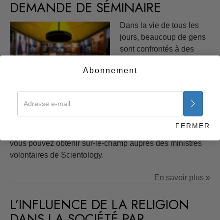
DEMANDE DE SÉMINAIRE
Dans la vie de tous les
jours, beaucoup de gens
sont confrontés à des
situations difficiles telles
Abonnement
que l’illettrisme, la
toxicomanie, des
mariages brisés, la malhonnêteté. Sans solutions à ces
problèmes, le travail des dirigeants locaux peut être
rendu moins efficace qu’il ne pourrait ou ne devrait l’être.
FERMER
Mais il existe des solutions, des solutions efficaces, que
vous pouvez obtenir sur-le-champ auprès des ministres
volontaires de Scientology.
En savoir plus »
L’INFLUENCE DE LA RELIGION
DANS LA SOCIÉTÉ PAR