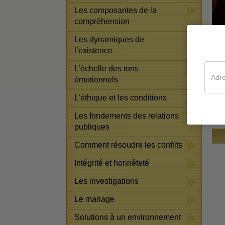
Les composantes de la
compréhension
Les dynamiques de
l’existence
L’échelle des tons
Déc
émotionnels
L’éthique et les conditions
Les fondements des relations
publiques
Comment résoudre les conflits
Intégrité et honnêteté
Les investigations
Le mariage
Solutions à un environnement