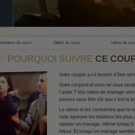
Les composantes de la
compréhension
Les dynamiques de l’exis
L’échelle des tons émoti
L’éthique et les condition
ésentation du cours
Détails du cours
Lettres de suc
Les fondements des relat
POURQUOI SUIVRE
CE COUR
publiques
Comment résoudre les con
Votre couple a-t-il besoin d’être rem
Intégrité et honnêteté
Votre conjoint et vous ne vous sent
l’autre ? Vos vœux de mariage ont-
Les investigations
pouvez-vous être sûr que c’est la 
Le mariage
Le stress et les contraintes que la
rude épreuve les relations les plus
Solutions à un environne
dangereux
réparer un mariage, même lorsqu’il
retour. Et lorsqu’un mariage semble
Cibles et buts