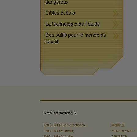
dangereux
Cibles et buts
La technologie de l’étude
Des outils pour le monde du
travail
Sites internationaux
ENGLISH (US/International)
繁體中文
ENGLISH (Australia)
NEDERLANDS
ENGLISH (Canada)
DEUTSCH