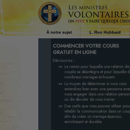
À notre sujet
L. Ron Hubbard
Qui sont les ministres
L’influence de la religi
COMMENCER VOTRE COURS
volontaires ?
la société par L. Ron H
GRATUIT EN LIGNE
Découvrez :
Pourquoi apportons-nous notre
aide ?
La raison pour laquelle une relation de
couple se désintègre et pour laquelle 
nombreux mariages échouent.
Le moyen de déterminer si vous vous
entendrez bien avec une personne ava
vous engager dans une relation person
ou de décider de vous marier.
Des outils que vous pouvez utiliser pou
rétablir la communication dans un cou
afin de créer un mariage épanoui,
enrichissant et durable.