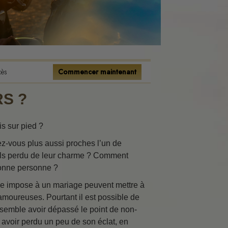
tence
onnels
s
cès
Commencer maintenant
ions
S ?
flits
is sur pied ?
ez-vous plus aussi proches l’un de
ils perdu de leur charme ? Comment
bonne personne ?
 vie impose à un mariage peuvent mettre à
 amoureuses. Pourtant il est possible de
ment
 semble avoir dépassé le point de non-
 avoir perdu un peu de son éclat, en