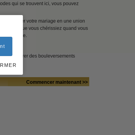
thodes qui se trouvent ici, vous pouvez
 transformer votre mariage en une union
 du
t les rêves que vous chérissiez quand vous
vie ensemble.
nt
omment réparer des bouleversements
bles
ERMER
Commencer maintenant >>