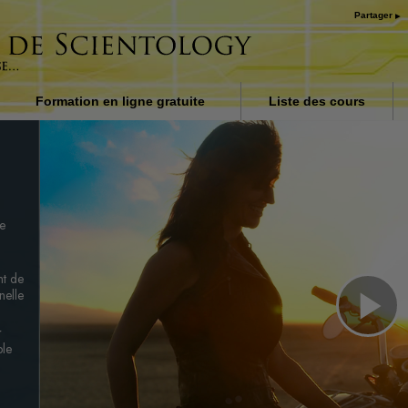
Partager
Formation en ligne gratuite
Liste des cours
on dans
Introduction
ubbard
Réponses aux drogues
Procédés d’assistance po
maladies et blessures
de
Les fondements de
l’organisation
nt de
nelle
La raison de l’oppression
Pl
r
Les enfants
ple
Communiquer efficaceme
Vi