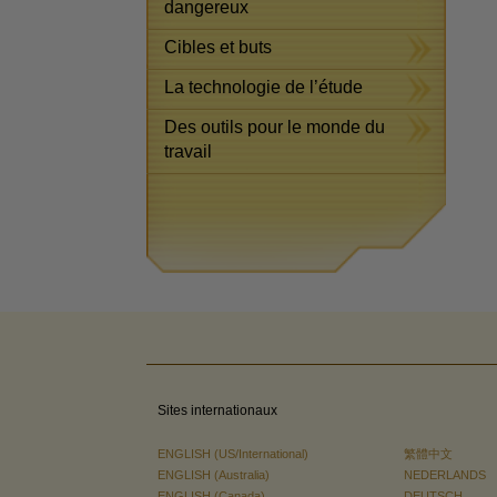
dangereux
Cibles et buts
La technologie de l’étude
Des outils pour le monde du
travail
Sites internationaux
ENGLISH (US/International)
繁體中文
ENGLISH (Australia)
NEDERLANDS
ENGLISH (Canada)
DEUTSCH