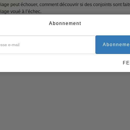
iage peut échouer, comment découvrir si des conjoints sont fait
La technologie de l’étude
iage voué à l’échec.
Des outils pour le monde
les magazines sont remplis de conseils de psychologues médiatiq
Abonnement
travail
s trouverez dans ces pages de vraies solutions, efficaces, qui p
lle relation conjugale.
Abonneme
F