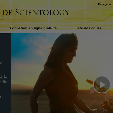
Partager
Formation en ligne gratuite
Liste des cours
on dans
Introduction
ubbard
Réponses aux drogues
Procédés d’assistance po
maladies et blessures
de
Les fondements de
l’organisation
nt de
nelle
La raison de l’oppression
Pl
r
Les enfants
ple
Communiquer efficaceme
Vi