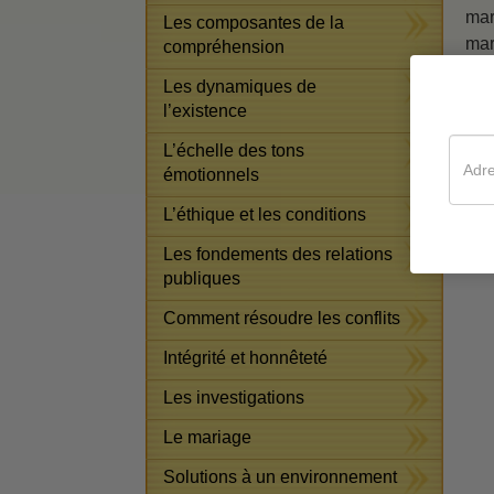
mar
Les composantes de la
mar
compréhension
Si 
Les dynamiques de
Vou
l’existence
que
L’échelle des tons
émotionnels
L’éthique et les conditions
Les fondements des relations
publiques
Comment résoudre les conflits
Intégrité et honnêteté
Les investigations
Le mariage
Solutions à un environnement