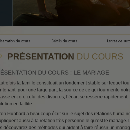
Les composantes de la
compréhension
Les dynamiques de l’exis
L’échelle des tons émoti
L’éthique et les condition
ésentation du cours
Détails du cours
Lettres de suc
Les fondements des relat
PRÉSENTATION
DU COURS
publiques
Comment résoudre les con
ÉSENTATION DU COURS : LE MARIAGE
Intégrité et honnêteté
autrefois la famille constituait un fondement stable sur lequel tou
ntenant, pour une large part, la source de ce qui tourmente notr
Les investigations
asse encore celui des divorces, l’écart se resserre rapidement.
Le mariage
itution en faillite.
Solutions à un environne
Ron Hubbard a beaucoup écrit sur le sujet des relations humain
dangereux
ppliquent aussi à la relation très personnelle qu’est le mariage. 
s découvrirez des méthodes qui aident à faire réussir un mariag
Cibles et buts