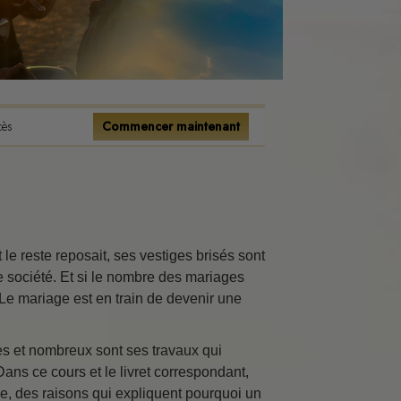
tence
onnels
s
cès
Commencer maintenant
ions
flits
t le reste reposait, ses vestiges brisés sont
e société. Et si le nombre des mariages
 Le mariage est en train de devenir une
ment
es et nombreux sont ses travaux qui
Dans ce cours et le livret correspondant,
e, des raisons qui expliquent pourquoi un