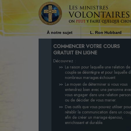
À notre sujet
L. Ron Hubbard
Qui sont les ministres
L’influence de la religi
COMMENCER VOTRE COURS
volontaires ?
la société par L. Ron H
GRATUIT EN LIGNE
Découvrez :
Pourquoi apportons-nous notre
aide ?
La raison pour laquelle une relation de
couple se désintègre et pour laquelle 
nombreux mariages échouent.
Le moyen de déterminer si vous vous
entendrez bien avec une personne ava
vous engager dans une relation person
ou de décider de vous marier.
Des outils que vous pouvez utiliser pou
rétablir la communication dans un cou
afin de créer un mariage épanoui,
enrichissant et durable.