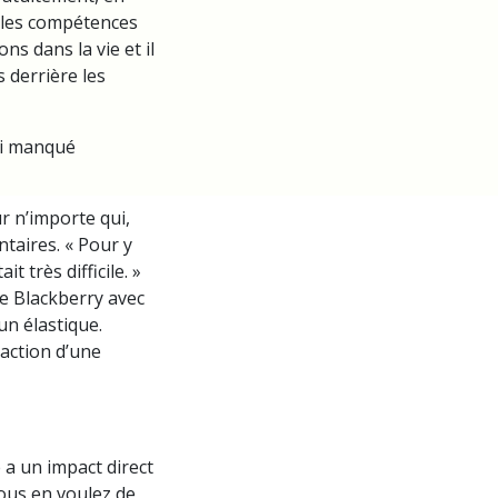
e les compétences
ns dans la vie et il
 derrière les
’ai manqué
ur n’importe qui,
ntaires. « Pour y
t très difficile. »
ble Blackberry avec
un élastique.
édaction d’une
 a un impact direct
vous en voulez de