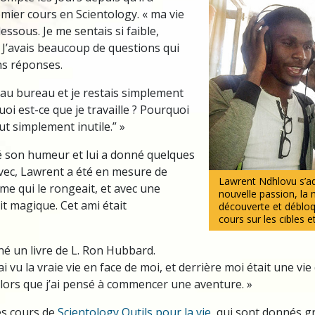
ier cours en Scientology. « ma vie
essous. Je me sentais si faible,
. J’avais beaucoup de questions qui
ns réponses.
is au bureau et je restais simplement
oi est-ce que je travaille ? Pourquoi
tout simplement inutile.” »
 son humeur et lui a donné quelques
Avec, Lawrent a été en mesure de
Lawrent Ndhlovu s’a
me qui le rongeait, et avec une
nouvelle passion, la
it magique. Cet ami était
découverte et déblo
cours sur les cibles e
nné un livre de L. Ron Hubbard.
j’ai vu la vraie vie en face de moi, et derrière moi était une vie
alors que j’ai pensé à commencer une aventure. »
 les cours de
Scientology Outils pour la vie
, qui sont donnés g