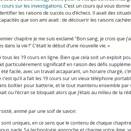
e
cours sur les investigations
. C’est un cours qui vous donn
ntifier les raisons de succès ou d’échecs. Il avait des situatio
apacités que son ami avait : de découvrir les raisons cachées
premier chapitre je me suis exclamé “Bon sang, je crois que j
dans la vie !” C’était le début d’une nouvelle vie. »
é tous les 19 cours en ligne. Bien que cela soit un exploit po
it particulièrement significatif en raison des défis suppléme
 été facile, avec un travail accaparant, un horaire chargé, c’étai
le c’est qu’il a fait les 19 cours sur un vieux téléphone porta
ans boîtier pour batterie, et le tout maintenu ensemble par 
gnait ou l’écran se bloquait alors que j’étais au milieu de la r
sisté, animé par une soif de savoir.
 sont uniques, en ce sens que le contenu de chaque chapitre
a vous parle. Sa technologie approche et charme votre âme, 