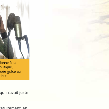
donne à sa
 musique,
quée grâce au
t but.
 qui n’avait juste
ratuitement, en