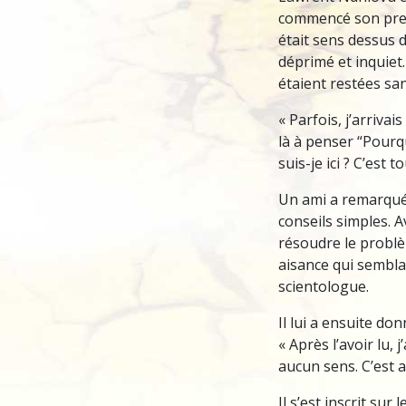
commencé son prem
était sens dessus d
déprimé et inquiet
étaient restées sa
« Parfois, j’arriva
là à penser “Pourqu
suis-je ici ? C’est 
Un ami a remarqué
conseils simples. 
résoudre le problè
aisance qui sembla
scientologue.
Il lui a ensuite do
« Après l’avoir lu, 
aucun sens. C’est 
Il s’est inscrit sur