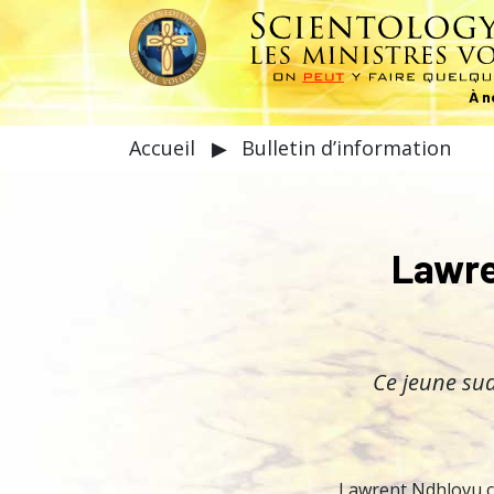
À n
Accueil
▶
Bulletin d’information
Lawre
Ce jeune sud
Lawrent Ndhlovu co