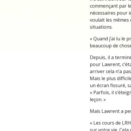
commençant par l
nécessaires pour ide
voulait les mêmes c
situations.
« Quand j’ai lu le 
beaucoup de choses 
Depuis, il a termin
pour Lawrent, c’éta
arriver cela n’a pas
Mais le plus diffici
un écran fissuré, s
« Parfois, il s’étei
leçon. »
Mais Lawrent a per
« Les cours de LRH
sur votre vie. Cel