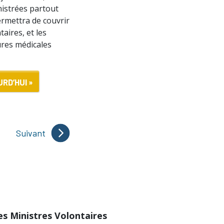
nistrées partout
ermettra de couvrir
aires, et les
tures médicales
RD’HUI »
Suivant
des Ministres Volontaires