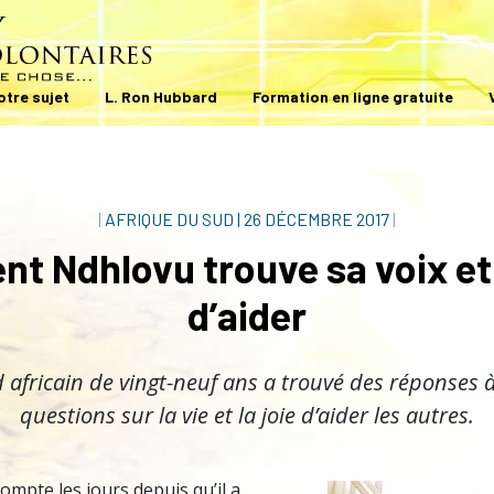
otre sujet
L. Ron Hubbard
Formation en ligne gratuite
|
AFRIQUE DU SUD
|
26 DÉCEMBRE 2017
|
nt Ndhlovu trouve sa voix et 
d’aider
 africain de vingt-neuf ans a trouvé des réponses 
questions sur la vie et la joie d’aider les autres.
mpte les jours depuis qu’il a