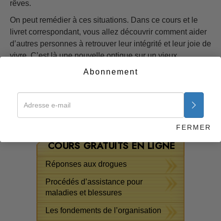
rêves.
On peut remédier à ces situations. Dans ce cours et le
livret correspondant, vous allez découvrir comment aider
d’autres personnes à retrouver leur intégrité et leur joie de
vivre. C’est là une nouvelle optique sur un vieux
problème, et cela signifie aussi que vous ne serez plus
Abonnement
obligé de rester sur la touche, impuissant face à la
détresse des autres. Au contraire, vous aurez à votre
disposition des moyens de mettre fin à cette détresse.
Commencer maintenant >>
FERMER
COURS GRATUITS EN LIGNE
Réponses aux drogues
Procédés d’assistance pour
maladies et blessures
Les fondements de l’organisation