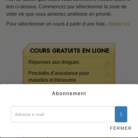
test ci-dessus. Commencez par sélectionner la zone de
votre vie que vous aimeriez améliorer en priorité.
Pour sélectionner un cours à partir d’une liste,
cliquez ici
.
COURS GRATUITS EN LIGNE
Réponses aux drogues
Procédés d’assistance pour
maladies et blessures
Les fondements de l’organisation
Abonnement
La raison de l’oppression
Les enfants
La communication
FERMER
Les composantes de la