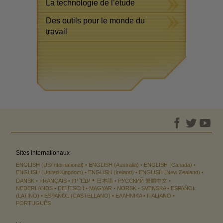
La technologie de l’étude
Des outils pour le monde du
travail
Sites internationaux
ENGLISH (US/International)
ENGLISH (Australia)
ENGLISH (Canada)
ENGLISH (United Kingdom)
ENGLISH (Ireland)
ENGLISH (New Zealand)
עברית
DANSK
FRANÇAIS
日本語
РУССКИЙ
繁體中文
NEDERLANDS
DEUTSCH
MAGYAR
NORSK
SVENSKA
ESPAÑOL
(LATINO)
ESPAÑOL (CASTELLANO)
ΕΛΛΗΝΙΚA
ITALIANO
PORTUGUÊS